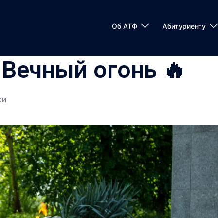
Об АТФ
Абитуриенту
 Вечный огонь 🔥
КИ