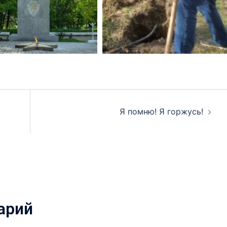
Я помню! Я горжусь!
арий